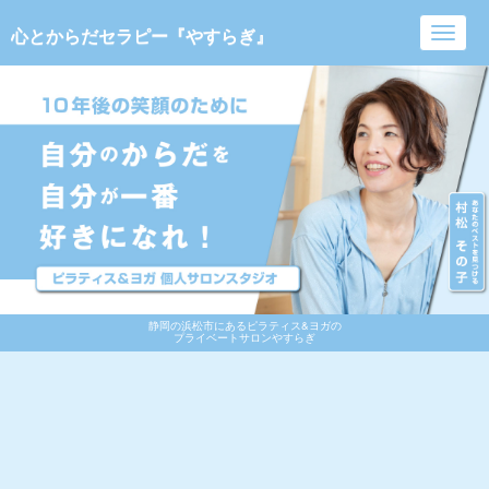
心とからだセラピー『やすらぎ』
Toggl
navig
静岡の浜松市にあるピラティス&ヨガの
プライベートサロンやすらぎ