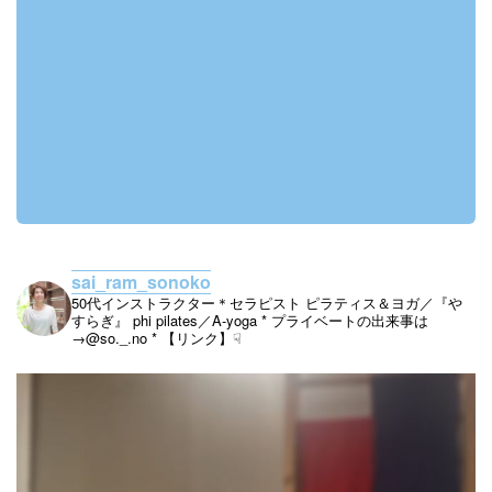
sai_ram_sonoko
50代インストラクター＊セラピスト
ピラティス＆ヨガ／『や
すらぎ』
phi pilates／A-yoga
* プライベートの出来事は
→@so._.no
* 【リンク】☟