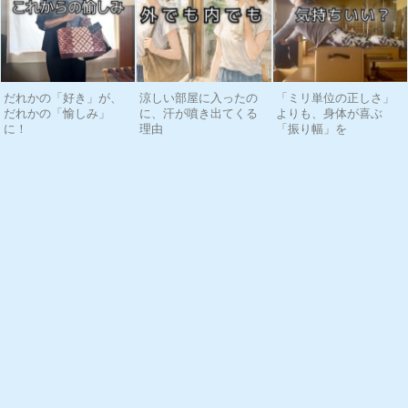
だれかの「好き」が、
涼しい部屋に入ったの
「ミリ単位の正しさ」
だれかの「愉しみ」
に、汗が噴き出てくる
よりも、身体が喜ぶ
に！
理由
「振り幅」を