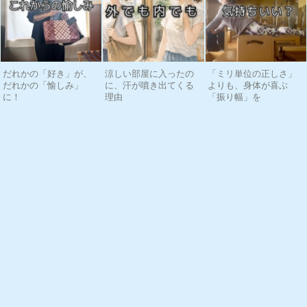
だれかの「好き」が、
涼しい部屋に入ったの
「ミリ単位の正しさ」
だれかの「愉しみ」
に、汗が噴き出てくる
よりも、身体が喜ぶ
に！
理由
「振り幅」を