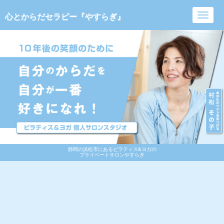
心とからだセラピー『やすらぎ』
Toggl
navig
静岡の浜松市にあるピラティス&ヨガの
プライベートサロンやすらぎ