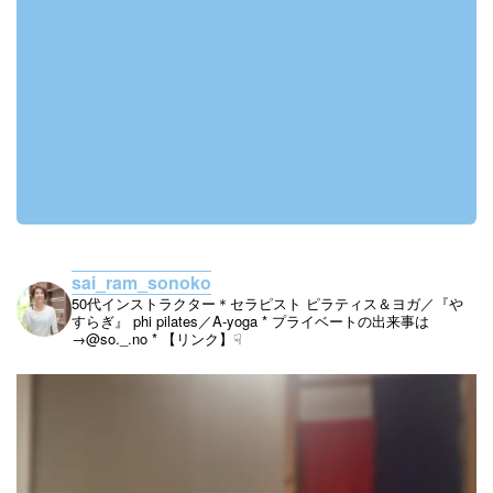
sai_ram_sonoko
50代インストラクター＊セラピスト
ピラティス＆ヨガ／『や
すらぎ』
phi pilates／A-yoga
* プライベートの出来事は
→@so._.no
* 【リンク】☟