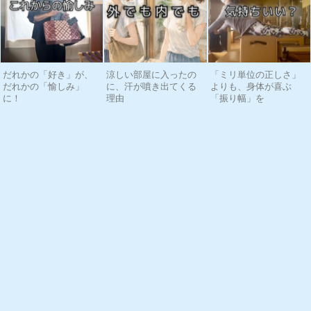
だれかの「好き」が、
涼しい部屋に入ったの
「ミリ単位の正しさ」
だれかの「愉しみ」
に、汗が噴き出てくる
よりも、身体が喜ぶ
に！
理由
「振り幅」を