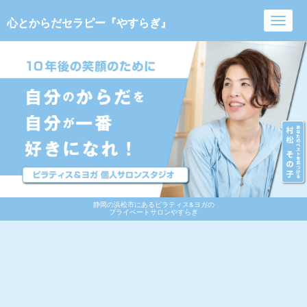
心とからだセラピー『やすらぎ』
Toggl
navig
静岡の浜松市にあるピラティス&ヨガの
プライベートサロンやすらぎ