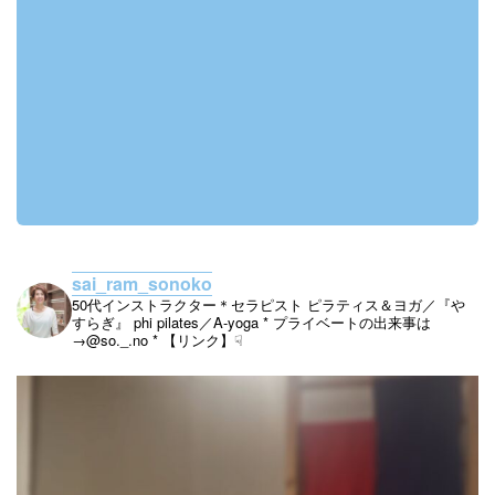
sai_ram_sonoko
50代インストラクター＊セラピスト
ピラティス＆ヨガ／『や
すらぎ』
phi pilates／A-yoga
* プライベートの出来事は
→@so._.no
* 【リンク】☟