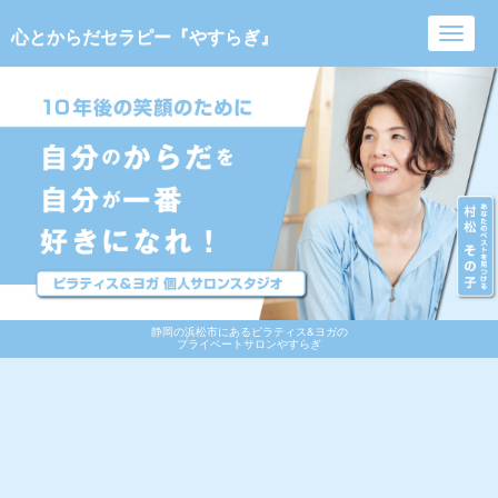
心とからだセラピー『やすらぎ』
Toggl
navig
静岡の浜松市にあるピラティス&ヨガの
プライベートサロンやすらぎ