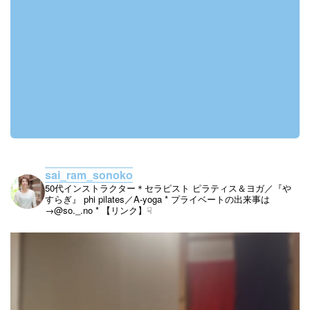
sai_ram_sonoko
50代インストラクター＊セラピスト
ピラティス＆ヨガ／『や
すらぎ』
phi pilates／A-yoga
* プライベートの出来事は
→@so._.no
* 【リンク】☟