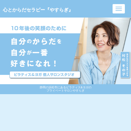
心とからだセラピー『やすらぎ』
Toggl
navig
静岡の浜松市にあるピラティス&ヨガの
プライベートサロンやすらぎ