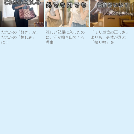
だれかの「好き」が、
涼しい部屋に入ったの
「ミリ単位の正しさ」
だれかの「愉しみ」
に、汗が噴き出てくる
よりも、身体が喜ぶ
に！
理由
「振り幅」を