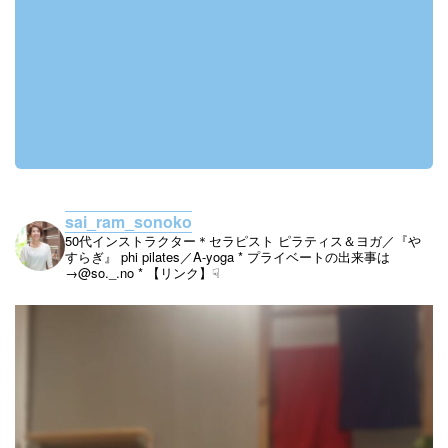
sai_ram_sonoko
50代インストラクター＊セラピスト
ピラティス＆ヨガ／『や
すらぎ』
phi pilates／A-yoga
* プライベートの出来事は
→@so._.no
* 【リンク】☟