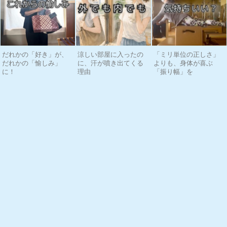
だれかの「好き」が、
涼しい部屋に入ったの
「ミリ単位の正しさ」
だれかの「愉しみ」
に、汗が噴き出てくる
よりも、身体が喜ぶ
に！
理由
「振り幅」を