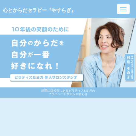
心とからだセラピー『やすらぎ』
Toggl
navig
静岡の浜松市にあるピラティス&ヨガの
プライベートサロンやすらぎ