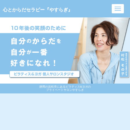
心とからだセラピー『やすらぎ』
Toggl
navig
静岡の浜松市にあるピラティス&ヨガの
プライベートサロンやすらぎ