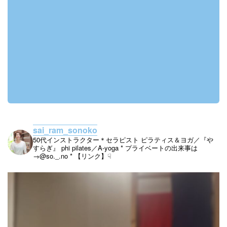
sai_ram_sonoko
50代インストラクター＊セラピスト
ピラティス＆ヨガ／『や
すらぎ』
phi pilates／A-yoga
* プライベートの出来事は
→@so._.no
* 【リンク】☟