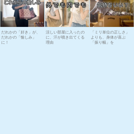
だれかの「好き」が、
涼しい部屋に入ったの
「ミリ単位の正しさ」
だれかの「愉しみ」
に、汗が噴き出てくる
よりも、身体が喜ぶ
に！
理由
「振り幅」を