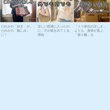
だれかの「好き」が、
涼しい部屋に入ったの
「ミリ単位の正しさ」
だれかの「愉しみ」
に、汗が噴き出てくる
よりも、身体が喜ぶ
に！
理由
「振り幅」を