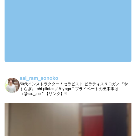
sai_ram_sonoko
50代インストラクター＊セラピスト
ピラティス＆ヨガ／『や
すらぎ』
phi pilates／A-yoga
* プライベートの出来事は
→@so._.no
* 【リンク】☟