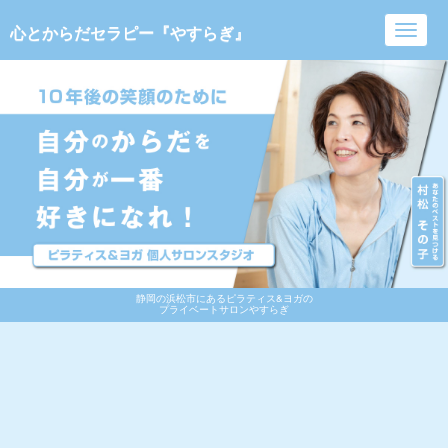
心とからだセラピー『やすらぎ』
Toggl
navig
静岡の浜松市にあるピラティス&ヨガの
プライベートサロンやすらぎ