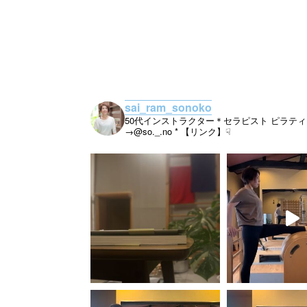
sai_ram_sonoko
50代インストラクター＊セラピスト
ピラティ
→@so._.no
* 【リンク】☟