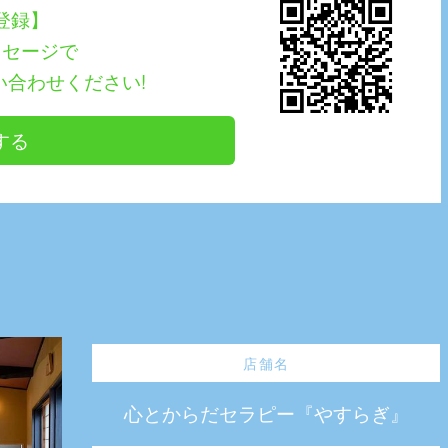
E登録】
ッセージで
い合わせください!
する
店舗名
心とからだセラピー『やすらぎ』