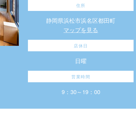
住所
静岡県浜松市浜名区都田町
マップを見る
店休日
日曜
営業時間
9：30～19：00