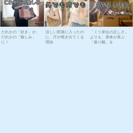
だれかの「好き」が、
涼しい部屋に入ったの
「ミリ単位の正しさ」
だれかの「愉しみ」
に、汗が噴き出てくる
よりも、身体が喜ぶ
に！
理由
「振り幅」を