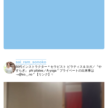
sai_ram_sonoko
50代インストラクター＊セラピスト
ピラティス＆ヨガ／『や
すらぎ』
phi pilates／A-yoga
* プライベートの出来事は
→@so._.no
* 【リンク】☟