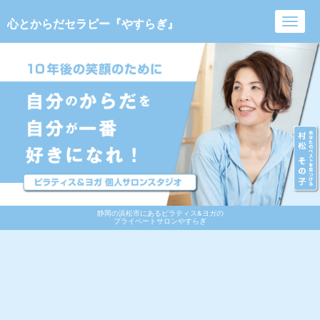
心とからだセラピー『やすらぎ』
Toggl
navig
静岡の浜松市にあるピラティス&ヨガの
プライベートサロンやすらぎ