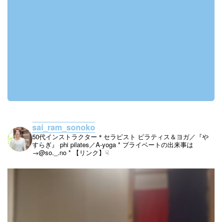
sai_ram_sonoko
50代インストラクター＊セラピスト
ピラティス＆ヨガ／『や
すらぎ』
phi pilates／A-yoga
* プライベートの出来事は
→@so._.no
* 【リンク】☟