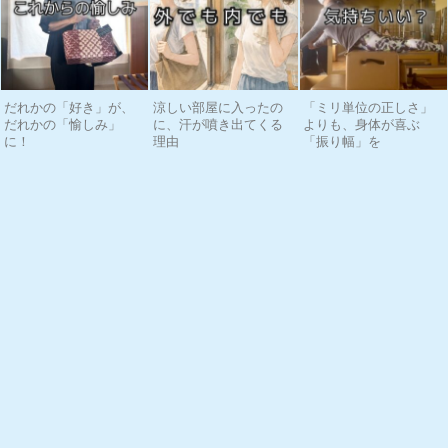
だれかの「好き」が、
涼しい部屋に入ったの
「ミリ単位の正しさ」
だれかの「愉しみ」
に、汗が噴き出てくる
よりも、身体が喜ぶ
に！
理由
「振り幅」を