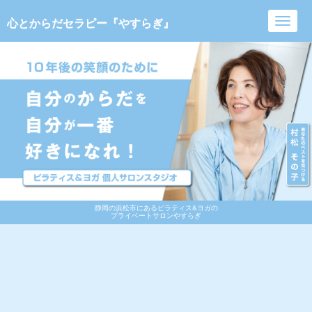
心とからだセラピー『やすらぎ』
Toggl
navig
静岡の浜松市にあるピラティス&ヨガの
プライベートサロンやすらぎ