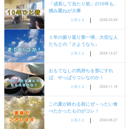
「成長して当たり前」の10年も、
積み重ねが大事
|
お客さま
2026.03.29
１年の振り返り第一弾、大切な人
たちとの「さようなら」
|
お客さま
2024.12.27
おもてなしの気持ちを形にすれ
ば、やっぱりコレなのか！
|
お客さま
2024.11.16
この夏が終わる前にぜ～ったい食
べたかったものがコレ！
|
お客さま
2024.08.27