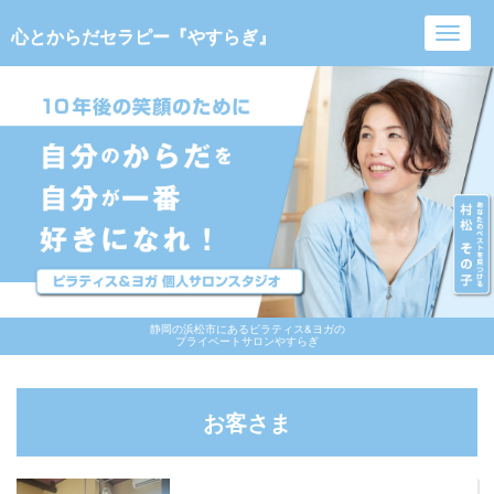
心とからだセラピー『やすらぎ』
Toggl
navig
静岡の浜松市にあるピラティス&ヨガの
プライベートサロンやすらぎ
お客さま