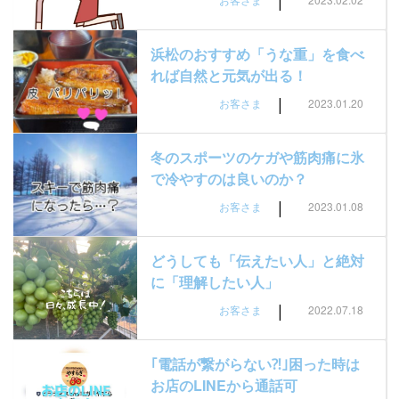
|
浜松のおすすめ「うな重」を食べ
れば自然と元気が出る！
|
お客さま
2023.01.20
冬のスポーツのケガや筋肉痛に氷
で冷やすのは良いのか？
|
お客さま
2023.01.08
どうしても「伝えたい人」と絶対
に「理解したい人」
|
お客さま
2022.07.18
｢電話が繋がらない⁈｣困った時は
お店のLINEから通話可