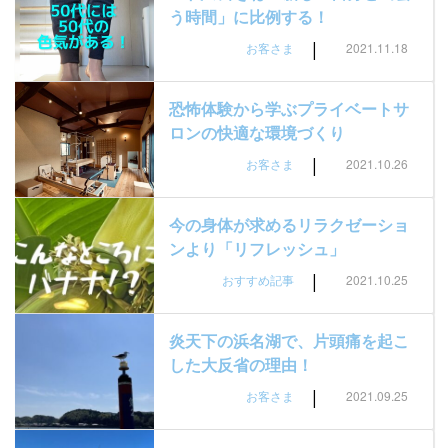
う時間」に比例する！
|
お客さま
2021.11.18
恐怖体験から学ぶプライベートサ
ロンの快適な環境づくり
|
お客さま
2021.10.26
今の身体が求めるリラクゼーショ
ンより「リフレッシュ」
|
おすすめ記事
2021.10.25
炎天下の浜名湖で、片頭痛を起こ
した大反省の理由！
|
お客さま
2021.09.25