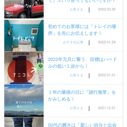
て」スバリ言ってもいいですか？
|
お客さま
2022.03.30
初めてのお客様には「トレイの場
所」を先にお伝えします！
|
おすすめ記事
2022.01.29
2022年元旦に誓う、目標はハード
ルの低い１歩から！
|
お客さま
2022.01.01
１年の最後の日に「諸行無常」を
かみしめる！
|
お客さま
2021.12.31
50代の輝きは「新しい自分と出会