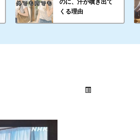
のに、汗が噴き出て
くる理由