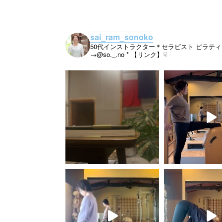
sai_ram_sonoko
50代インストラクター＊セラピスト
ピラティ
→@so._.no
* 【リンク】☟