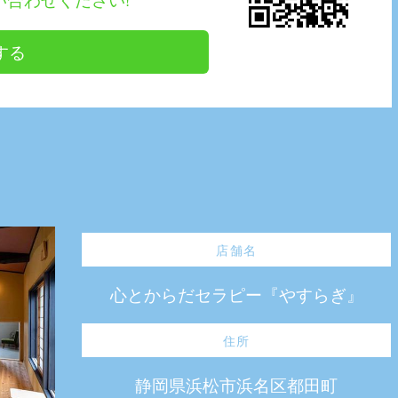
する
店舗名
心とからだセラピー『やすらぎ』
住所
静岡県浜松市浜名区都田町