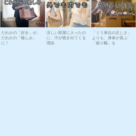
だれかの「好き」が、
涼しい部屋に入ったの
「ミリ単位の正しさ」
だれかの「愉しみ」
に、汗が噴き出てくる
よりも、身体が喜ぶ
に！
理由
「振り幅」を