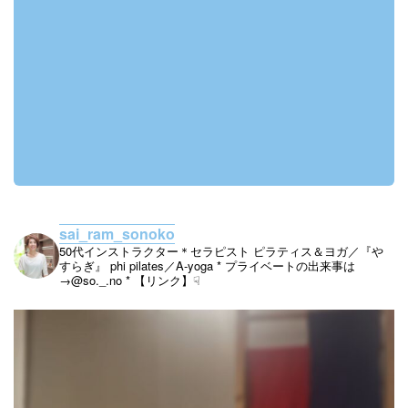
sai_ram_sonoko
50代インストラクター＊セラピスト
ピラティス＆ヨガ／『や
すらぎ』
phi pilates／A-yoga
* プライベートの出来事は
→@so._.no
* 【リンク】☟