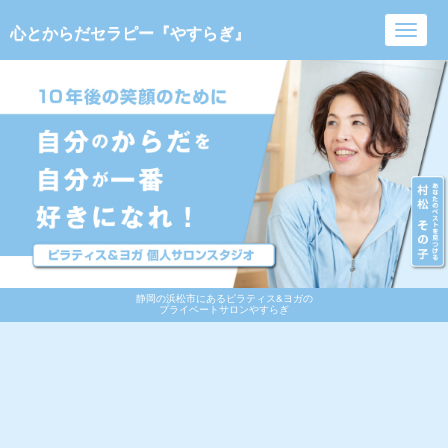
心とからだセラピー『やすらぎ』
Toggl
navig
静岡の浜松市にあるピラティス&ヨガの
プライベートサロンやすらぎ