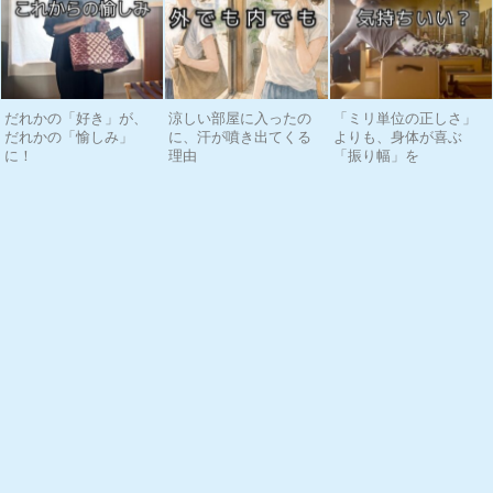
だれかの「好き」が、
涼しい部屋に入ったの
「ミリ単位の正しさ」
だれかの「愉しみ」
に、汗が噴き出てくる
よりも、身体が喜ぶ
に！
理由
「振り幅」を