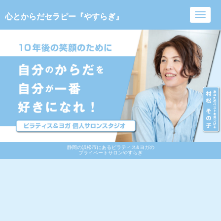
心とからだセラピー『やすらぎ』
Toggl
navig
静岡の浜松市にあるピラティス&ヨガの
プライベートサロンやすらぎ