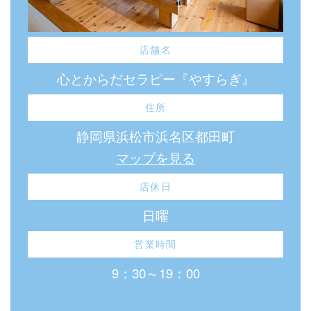
店舗名
心とからだセラピー『やすらぎ』
住所
静岡県浜松市浜名区都田町
マップを見る
店休日
日曜
営業時間
9：30～19：00