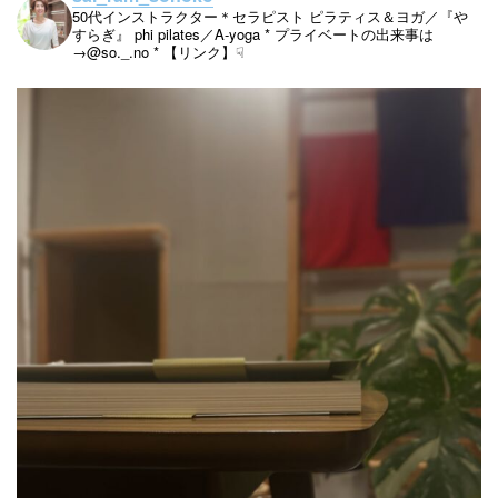
50代インストラクター＊セラピスト
ピラティス＆ヨガ／『や
すらぎ』
phi pilates／A-yoga
* プライベートの出来事は
→@so._.no
* 【リンク】☟