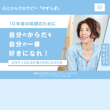
心とからだセラピー『やすらぎ』
Toggl
navig
静岡の浜松市にあるピラティス&ヨガの
プライベートサロンやすらぎ