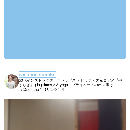
sai_ram_sonoko
50代インストラクター＊セラピスト
ピラティス＆ヨガ／『や
すらぎ』
phi pilates／A-yoga
* プライベートの出来事は
→@so._.no
* 【リンク】☟