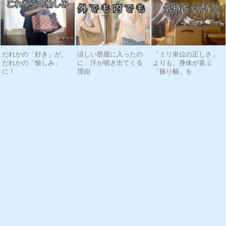
だれかの「好き」が、
涼しい部屋に入ったの
「ミリ単位の正しさ」
だれかの「愉しみ」
に、汗が噴き出てくる
よりも、身体が喜ぶ
に！
理由
「振り幅」を