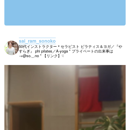
sai_ram_sonoko
50代インストラクター＊セラピスト
ピラティス＆ヨガ／『や
すらぎ』
phi pilates／A-yoga
* プライベートの出来事は
→@so._.no
* 【リンク】☟