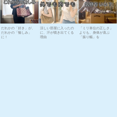
だれかの「好き」が、
涼しい部屋に入ったの
「ミリ単位の正しさ」
だれかの「愉しみ」
に、汗が噴き出てくる
よりも、身体が喜ぶ
に！
理由
「振り幅」を