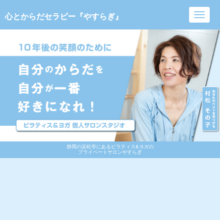
心とからだセラピー『やすらぎ』
Toggl
navig
静岡の浜松市にあるピラティス&ヨガの
プライベートサロンやすらぎ