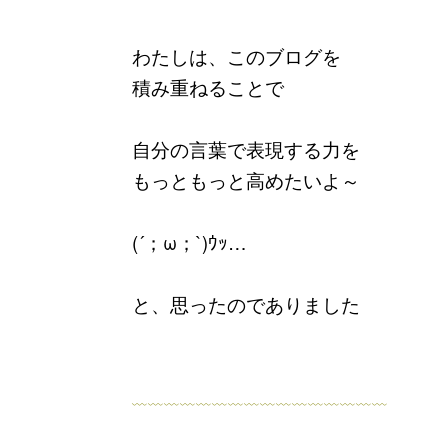
わたしは、このブログを
積み重ねることで
自分の言葉で表現する力を
もっともっと高めたいよ～
(´；ω；`)ｳｯ…
と、思ったのでありました
﹏﹏﹏﹏﹏﹏﹏﹏﹏﹏﹏﹏﹏﹏﹏﹏