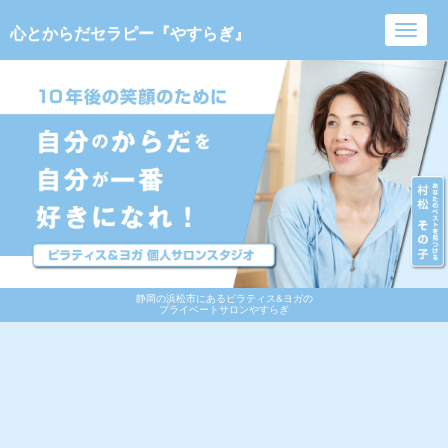
心とからだセラピー『やすらぎ』
Toggl
navig
静岡の浜松市にあるピラティス&ヨガの
プライベートサロンやすらぎ