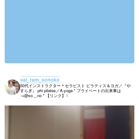
sai_ram_sonoko
50代インストラクター＊セラピスト
ピラティス＆ヨガ／『や
すらぎ』
phi pilates／A-yoga
* プライベートの出来事は
→@so._.no
* 【リンク】☟