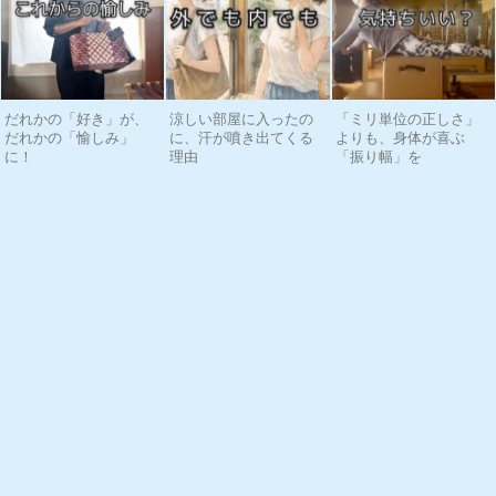
だれかの「好き」が、
涼しい部屋に入ったの
「ミリ単位の正しさ」
だれかの「愉しみ」
に、汗が噴き出てくる
よりも、身体が喜ぶ
に！
理由
「振り幅」を