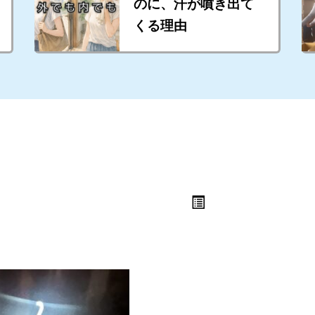
のに、汗が噴き出て
くる理由