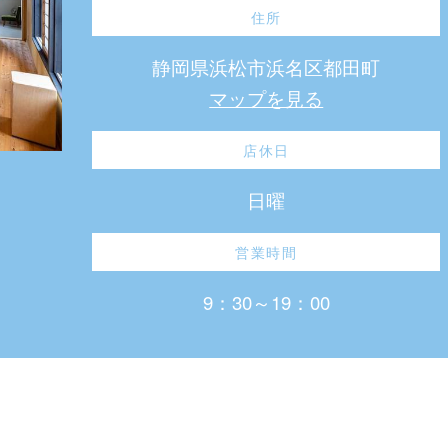
住所
静岡県浜松市浜名区都田町
マップを見る
店休日
日曜
営業時間
9：30～19：00