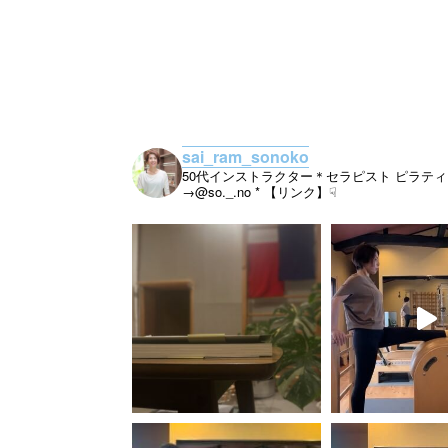
sai_ram_sonoko
50代インストラクター＊セラピスト
ピラティ
→@so._.no
* 【リンク】☟