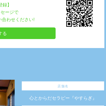
E登録】
ッセージで
い合わせください!
する
店舗名
心とからだセラピー『やすらぎ』