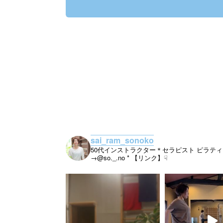
sai_ram_sonoko
50代インストラクター＊セラピスト
ピラティ
→@so._.no
* 【リンク】☟