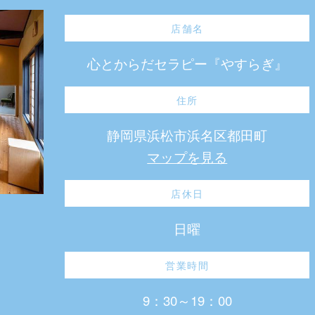
店舗名
心とからだセラピー『やすらぎ』
住所
静岡県浜松市浜名区都田町
マップを見る
店休日
日曜
営業時間
9：30～19：00