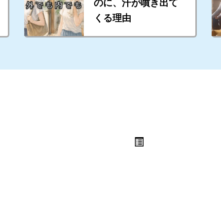
のに、汗が噴き出て
くる理由