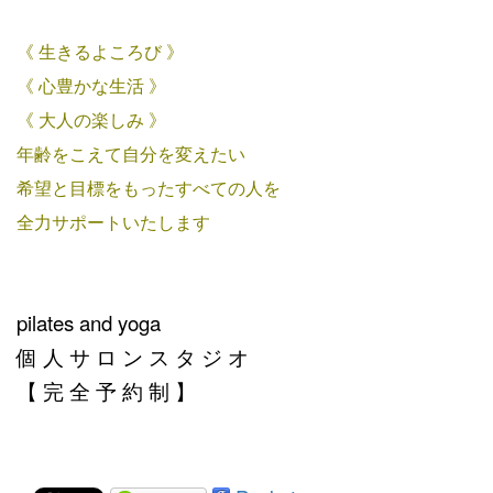
《 生きるよころび 》
《 心豊かな生活 》
《 大人の楽しみ 》
年齢をこえて自分を変えたい
希望と目標をもったすべての人を
全力サポートいたします
pilates and yoga
個 人 サ ロ ン ス タ ジ オ
【 完 全 予 約 制 】