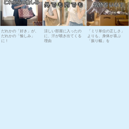
だれかの「好き」が、
涼しい部屋に入ったの
「ミリ単位の正しさ」
だれかの「愉しみ」
に、汗が噴き出てくる
よりも、身体が喜ぶ
に！
理由
「振り幅」を