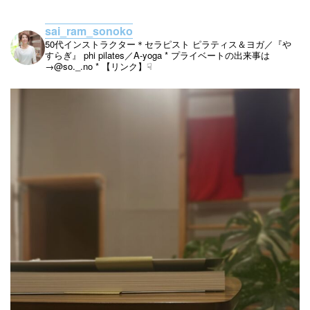
sai_ram_sonoko
50代インストラクター＊セラピスト
ピラティス＆ヨガ／『や
すらぎ』
phi pilates／A-yoga
* プライベートの出来事は
→@so._.no
* 【リンク】☟