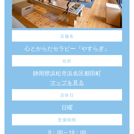
店舗名
心とからだセラピー『やすらぎ』
住所
静岡県浜松市浜名区都田町
マップを見る
店休日
日曜
営業時間
9：30～19：00