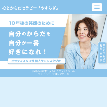
心とからだセラピー『やすらぎ』
Toggl
navig
静岡の浜松市にあるピラティス&ヨガの
プライベートサロンやすらぎ