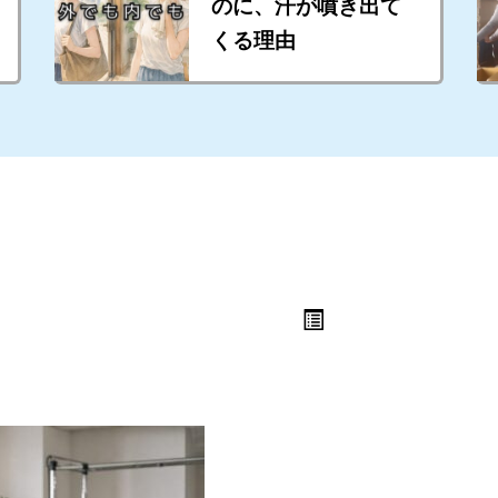
のに、汗が噴き出て
くる理由