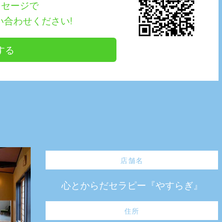
ッセージで
い合わせください!
する
店舗名
心とからだセラピー『やすらぎ』
住所