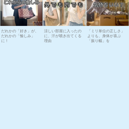
だれかの「好き」が、
涼しい部屋に入ったの
「ミリ単位の正しさ」
だれかの「愉しみ」
に、汗が噴き出てくる
よりも、身体が喜ぶ
に！
理由
「振り幅」を