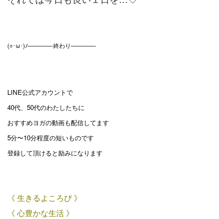
(○･ω･)ﾉ————-終わり————-
LINE公式アカウントで
40代、50代のわたしたちに
おすすめヨガの動画も配信してます
5分〜10分程度の短いものです
登録して頂けると励みになります
《 生きるよころび 》
《 心豊かな生活 》