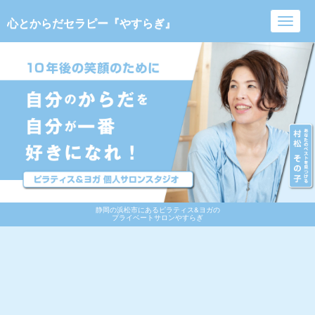
心とからだセラピー『やすらぎ』
Toggl
navig
静岡の浜松市にあるピラティス&ヨガの
プライベートサロンやすらぎ