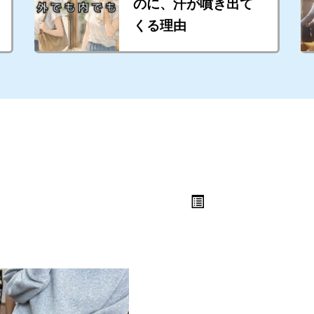
のに、汗が噴き出て
くる理由