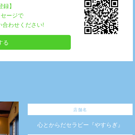
E登録】
ッセージで
い合わせください!
する
店舗名
心とからだセラピー『やすらぎ』