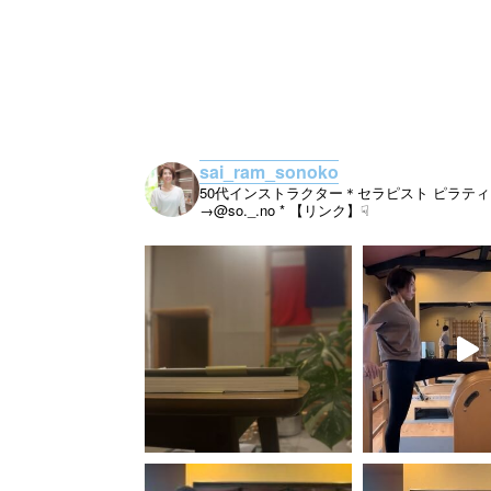
sai_ram_sonoko
50代インストラクター＊セラピスト
ピラティ
→@so._.no
* 【リンク】☟