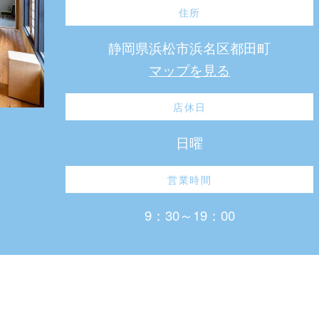
住所
静岡県浜松市浜名区都田町
マップを見る
店休日
日曜
営業時間
9：30～19：00