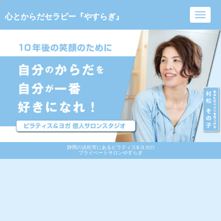
心とからだセラピー『やすらぎ』
Toggl
navig
静岡の浜松市にあるピラティス&ヨガの
プライベートサロンやすらぎ