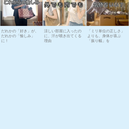
だれかの「好き」が、
涼しい部屋に入ったの
「ミリ単位の正しさ」
だれかの「愉しみ」
に、汗が噴き出てくる
よりも、身体が喜ぶ
に！
理由
「振り幅」を