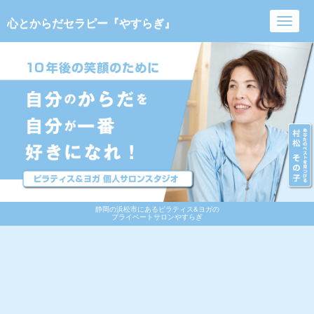
心とからだセラピー『やすらぎ』
Toggl
navig
静岡の浜松市にあるピラティス&ヨガの
プライベートサロンやすらぎ