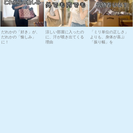
だれかの「好き」が、
涼しい部屋に入ったの
「ミリ単位の正しさ」
だれかの「愉しみ」
に、汗が噴き出てくる
よりも、身体が喜ぶ
に！
理由
「振り幅」を