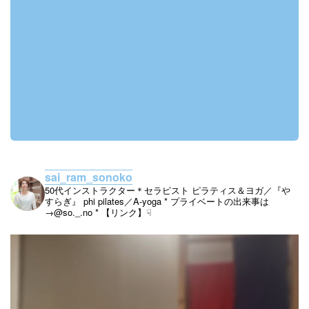
sai_ram_sonoko
50代インストラクター＊セラピスト
ピラティス＆ヨガ／『や
すらぎ』
phi pilates／A-yoga
* プライベートの出来事は
→@so._.no
* 【リンク】☟