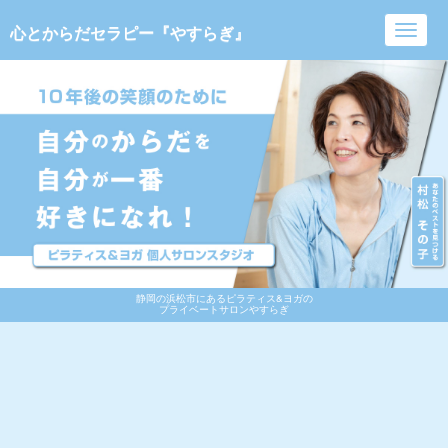
心とからだセラピー『やすらぎ』
Toggl
navig
静岡の浜松市にあるピラティス&ヨガの
プライベートサロンやすらぎ