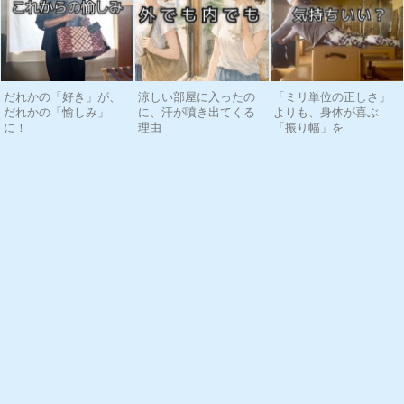
だれかの「好き」が、
涼しい部屋に入ったの
「ミリ単位の正しさ」
だれかの「愉しみ」
に、汗が噴き出てくる
よりも、身体が喜ぶ
に！
理由
「振り幅」を