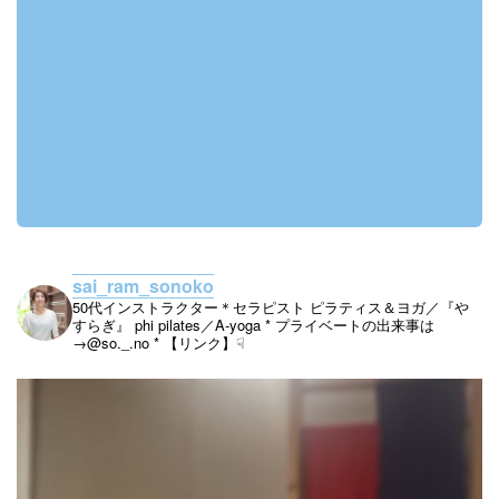
sai_ram_sonoko
50代インストラクター＊セラピスト
ピラティス＆ヨガ／『や
すらぎ』
phi pilates／A-yoga
* プライベートの出来事は
→@so._.no
* 【リンク】☟