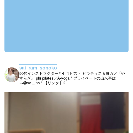
sai_ram_sonoko
50代インストラクター＊セラピスト
ピラティス＆ヨガ／『や
すらぎ』
phi pilates／A-yoga
* プライベートの出来事は
→@so._.no
* 【リンク】☟