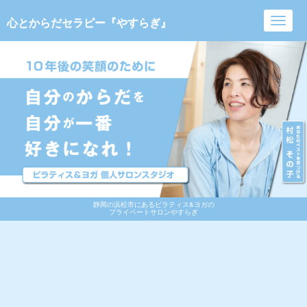
心とからだセラピー『やすらぎ』
Toggl
navig
静岡の浜松市にあるピラティス&ヨガの
プライベートサロンやすらぎ