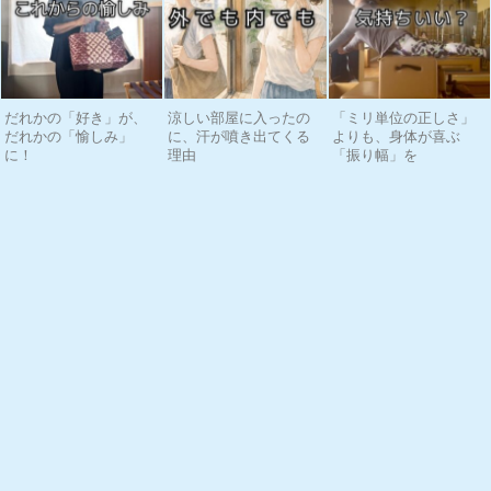
だれかの「好き」が、
涼しい部屋に入ったの
「ミリ単位の正しさ」
だれかの「愉しみ」
に、汗が噴き出てくる
よりも、身体が喜ぶ
に！
理由
「振り幅」を