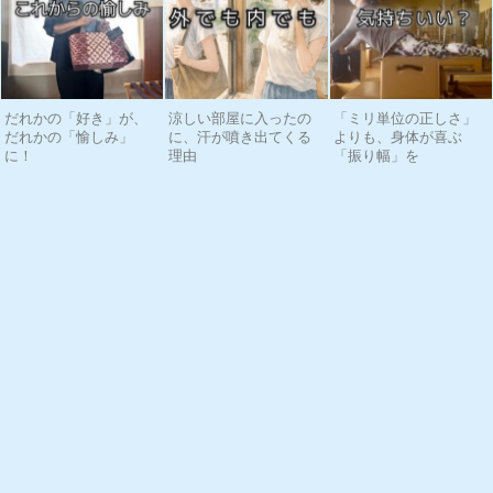
だれかの「好き」が、
涼しい部屋に入ったの
「ミリ単位の正しさ」
だれかの「愉しみ」
に、汗が噴き出てくる
よりも、身体が喜ぶ
に！
理由
「振り幅」を