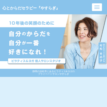
心とからだセラピー『やすらぎ』
Toggl
navig
静岡の浜松市にあるピラティス&ヨガの
プライベートサロンやすらぎ