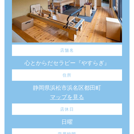
店舗名
心とからだセラピー『やすらぎ』
住所
静岡県浜松市浜名区都田町
マップを見る
店休日
日曜
営業時間