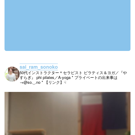
sai_ram_sonoko
50代インストラクター＊セラピスト
ピラティス＆ヨガ／『や
すらぎ』
phi pilates／A-yoga
* プライベートの出来事は
→@so._.no
* 【リンク】☟