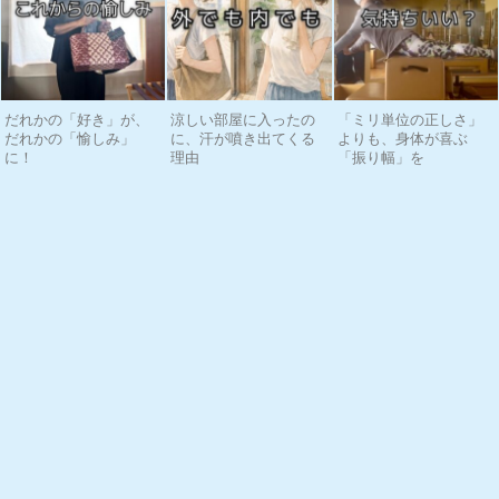
だれかの「好き」が、
涼しい部屋に入ったの
「ミリ単位の正しさ」
だれかの「愉しみ」
に、汗が噴き出てくる
よりも、身体が喜ぶ
に！
理由
「振り幅」を