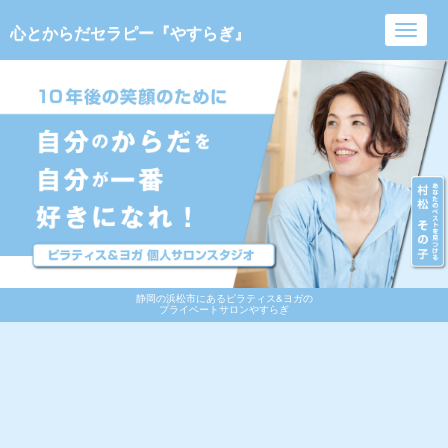
心とからだセラピー『やすらぎ』
Toggl
navig
静岡の浜松市にあるピラティス&ヨガの
プライベートサロンやすらぎ