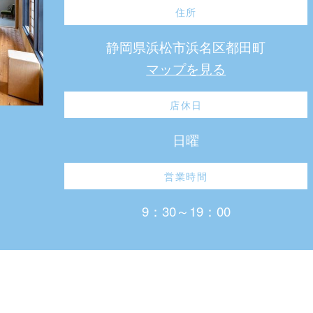
住所
静岡県浜松市浜名区都田町
マップを見る
店休日
日曜
営業時間
9：30～19：00