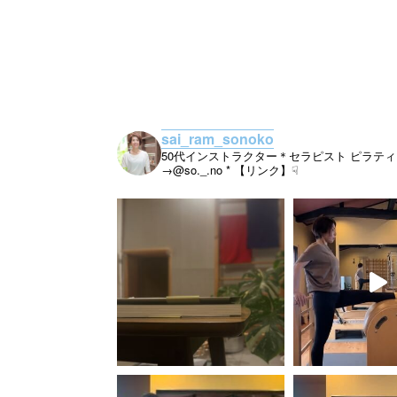
sai_ram_sonoko
50代インストラクター＊セラピスト
ピラティ
→@so._.no
* 【リンク】☟