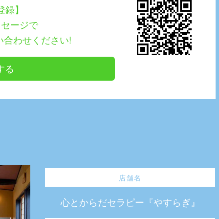
E登録】
ッセージで
い合わせください!
する
店舗名
心とからだセラピー『やすらぎ』