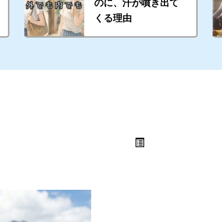
のに、汗が噴き出て
くる理由