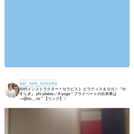
sai_ram_sonoko
50代インストラクター＊セラピスト
ピラティス＆ヨガ／『や
すらぎ』
phi pilates／A-yoga
* プライベートの出来事は
→@so._.no
* 【リンク】☟