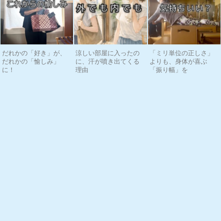
だれかの「好き」が、
涼しい部屋に入ったの
「ミリ単位の正しさ」
だれかの「愉しみ」
に、汗が噴き出てくる
よりも、身体が喜ぶ
に！
理由
「振り幅」を