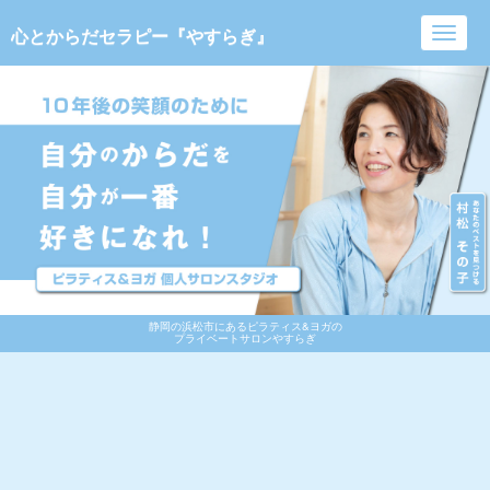
心とからだセラピー『やすらぎ』
Toggl
navig
静岡の浜松市にあるピラティス&ヨガの
プライベートサロンやすらぎ