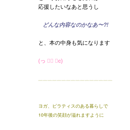
応援したいなあと思うし
どんな内容なのかなあ〜?!
と、本の中身も気になります
(っ ॑∇ ॑c)
﹏﹏﹏﹏﹏﹏﹏﹏﹏﹏﹏﹏﹏﹏﹏﹏
ヨガ、ピラティスのある暮らしで
10年後の笑顔が溢れますように