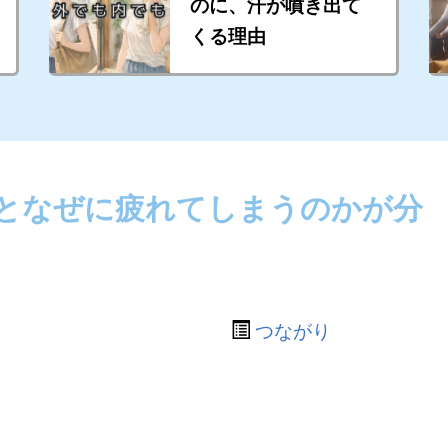
のに、汗が噴き出て
くる理由
となぜに疲れてしまうのかが分
つながり