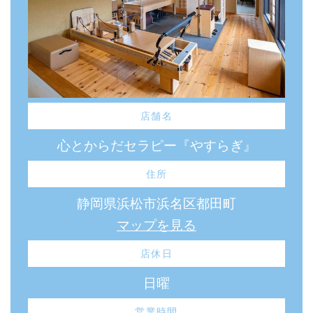
店舗名
心とからだセラピー『やすらぎ』
住所
静岡県浜松市浜名区都田町
マップを見る
店休日
日曜
営業時間