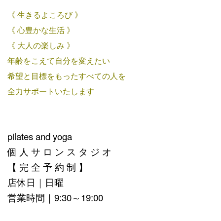
《 生きるよころび 》
《 心豊かな生活 》
《 大人の楽しみ 》
年齢をこえて自分を変えたい
希望と目標をもったすべての人を
全力サポートいたします
pilates and yoga
個 人 サ ロ ン ス タ ジ オ
【 完 全 予 約 制 】
店休日｜日曜
営業時間｜9:30～19:00