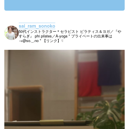
sai_ram_sonoko
50代インストラクター＊セラピスト
ピラティス＆ヨガ／『や
すらぎ』
phi pilates／A-yoga
* プライベートの出来事は
→@so._.no
* 【リンク】☟