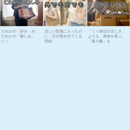
だれかの「好き」が、
涼しい部屋に入ったの
「ミリ単位の正しさ」
だれかの「愉しみ」
に、汗が噴き出てくる
よりも、身体が喜ぶ
に！
理由
「振り幅」を