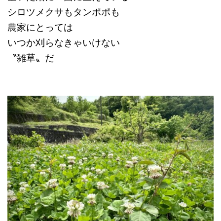
シロツメクサもタンポポも
農家にとっては
いつか刈らなきゃいけない
〝雑草〟だ