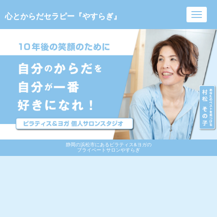
心とからだセラピー『やすらぎ』
Toggl
navig
静岡の浜松市にあるピラティス&ヨガの
プライベートサロンやすらぎ