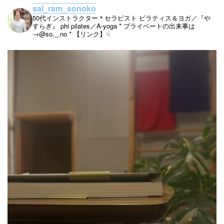
sai_ram_sonoko
50代インストラクター＊セラピスト
ピラティス＆ヨガ／『や
すらぎ』
phi pilates／A-yoga
* プライベートの出来事は
→@so._.no
* 【リンク】☟