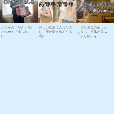
だれかの「好き」が、
涼しい部屋に入ったの
「ミリ単位の正しさ」
だれかの「愉しみ」
に、汗が噴き出てくる
よりも、身体が喜ぶ
に！
理由
「振り幅」を