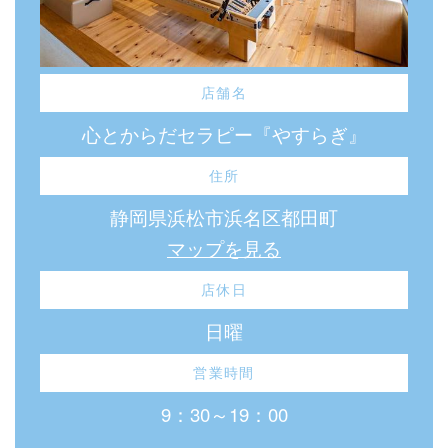
店舗名
心とからだセラピー『やすらぎ』
住所
静岡県浜松市浜名区都田町
マップを見る
店休日
日曜
営業時間
9：30～19：00