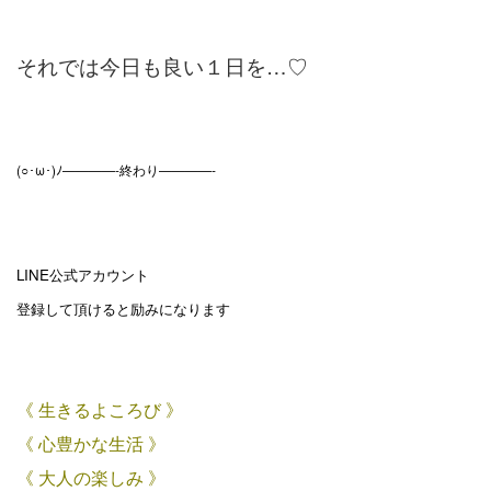
それでは今日も良い１日を…♡
(○･ω･)ﾉ————-終わり————-
LINE公式アカウント
登録して頂けると励みになります
《 生きるよころび 》
《 心豊かな生活 》
《 大人の楽しみ 》