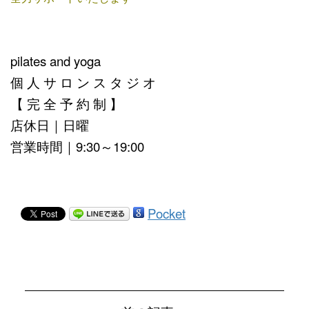
pilates and yoga
個 人 サ ロ ン ス タ ジ オ
【 完 全 予 約 制 】
店休日｜日曜
営業時間｜9:30～19:00
Pocket