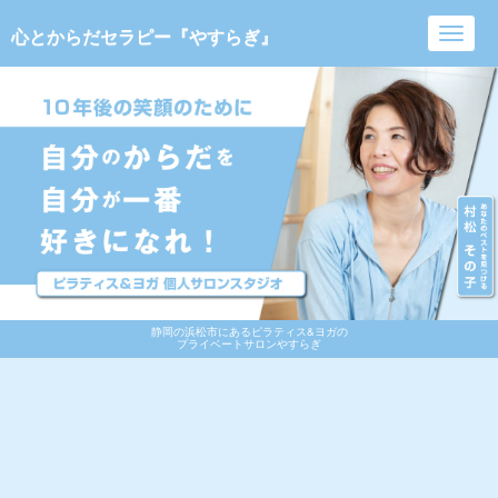
心とからだセラピー『やすらぎ』
Toggl
navig
静岡の浜松市にあるピラティス&ヨガの
プライベートサロンやすらぎ