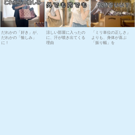
だれかの「好き」が、
涼しい部屋に入ったの
「ミリ単位の正しさ」
だれかの「愉しみ」
に、汗が噴き出てくる
よりも、身体が喜ぶ
に！
理由
「振り幅」を