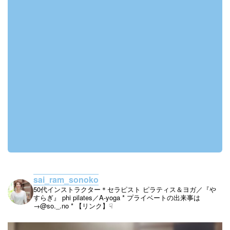
sai_ram_sonoko
50代インストラクター＊セラピスト
ピラティス＆ヨガ／『や
すらぎ』
phi pilates／A-yoga
* プライベートの出来事は
→@so._.no
* 【リンク】☟