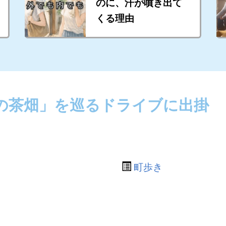
のに、汗が噴き出て
くる理由
の茶畑」を巡るドライブに出掛
町歩き