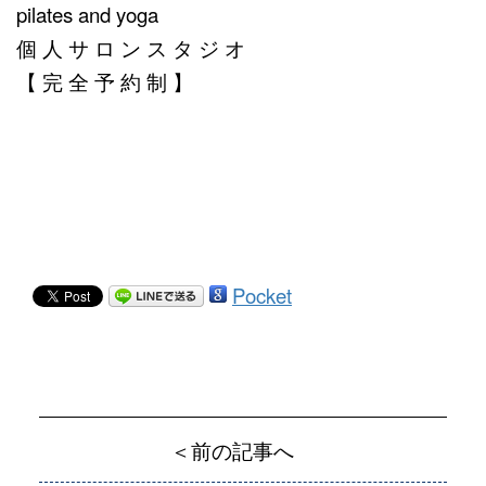
pilates and yoga
個 人 サ ロ ン ス タ ジ オ
【 完 全 予 約 制 】
Pocket
＜前の記事へ