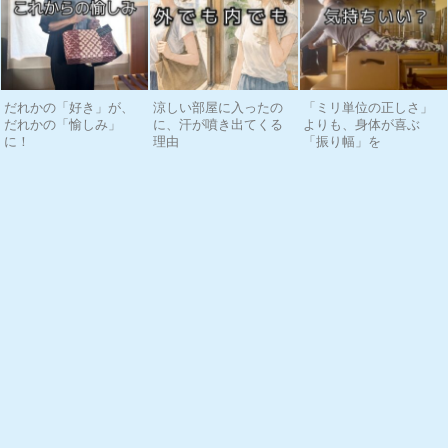
だれかの「好き」が、
涼しい部屋に入ったの
「ミリ単位の正しさ」
だれかの「愉しみ」
に、汗が噴き出てくる
よりも、身体が喜ぶ
に！
理由
「振り幅」を