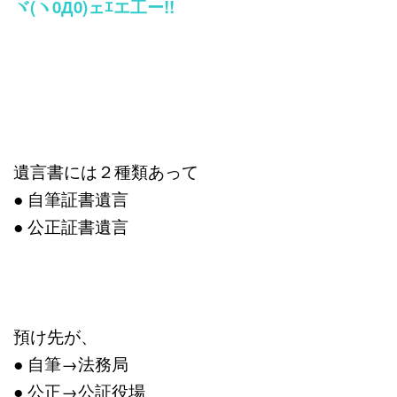
ヾ(ヽ0Д0)ェｴエ工ー!!
遺言書には２種類あって
● 自筆証書遺言
● 公正証書遺言
預け先が、
● 自筆→法務局
● 公正→公証役場