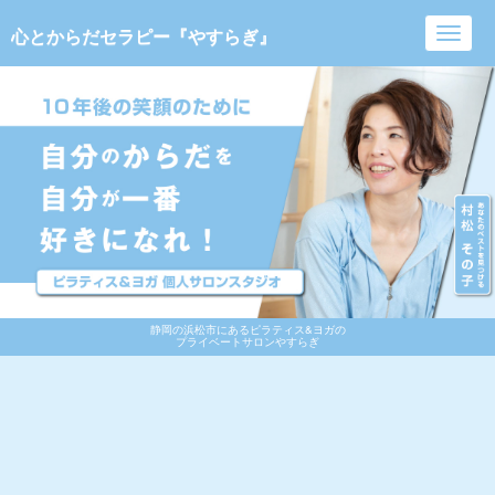
心とからだセラピー『やすらぎ』
Toggl
navig
静岡の浜松市にあるピラティス&ヨガの
プライベートサロンやすらぎ