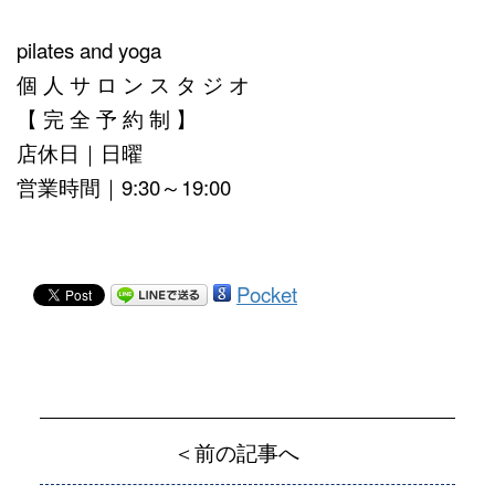
pilates and yoga
個 人 サ ロ ン ス タ ジ オ
【 完 全 予 約 制 】
店休日｜日曜
営業時間｜9:30～19:00
Pocket
＜前の記事へ