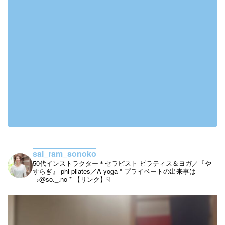
sai_ram_sonoko
50代インストラクター＊セラピスト
ピラティス＆ヨガ／『や
すらぎ』
phi pilates／A-yoga
* プライベートの出来事は
→@so._.no
* 【リンク】☟