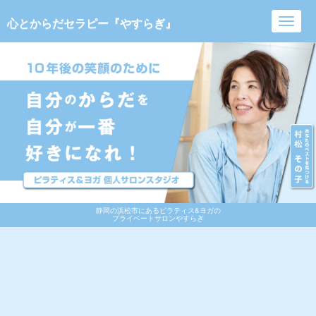
心とからだセラピー『やすらぎ』
Toggl
navig
静岡の浜松市にあるピラティス&ヨガの
プライベートサロンやすらぎ