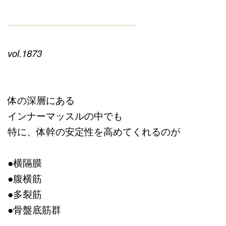
﹏﹏﹏﹏﹏﹏﹏﹏﹏﹏﹏﹏﹏﹏﹏﹏
vol.1873
体の深層にある
インナーマッスルの中でも
特に、体幹の安定性を高めてくれるのが
●横隔膜
●腹横筋
●多裂筋
●骨盤底筋群