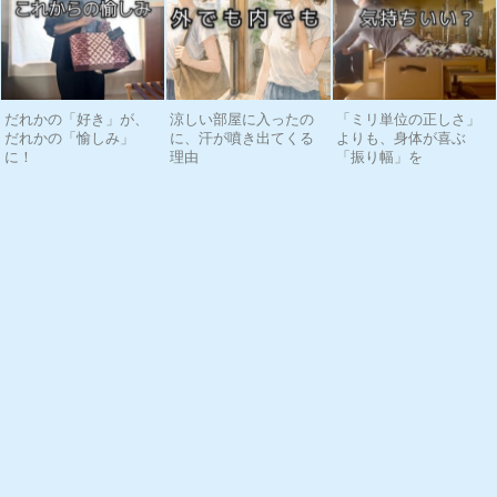
だれかの「好き」が、
涼しい部屋に入ったの
「ミリ単位の正しさ」
だれかの「愉しみ」
に、汗が噴き出てくる
よりも、身体が喜ぶ
に！
理由
「振り幅」を