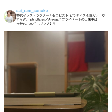
sai_ram_sonoko
50代インストラクター＊セラピスト
ピラティス＆ヨガ／『や
すらぎ』
phi pilates／A-yoga
* プライベートの出来事は
→@so._.no
* 【リンク】☟