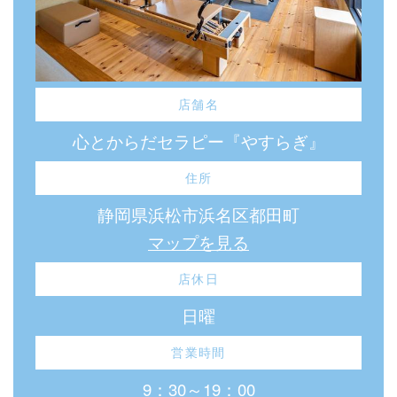
店舗名
心とからだセラピー『やすらぎ』
住所
静岡県浜松市浜名区都田町
マップを見る
店休日
日曜
営業時間
9：30～19：00