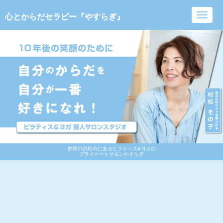
心とからだセラピー『やすらぎ』
Toggl
navig
静岡の浜松市にあるピラティス&ヨガの
プライベートサロンやすらぎ