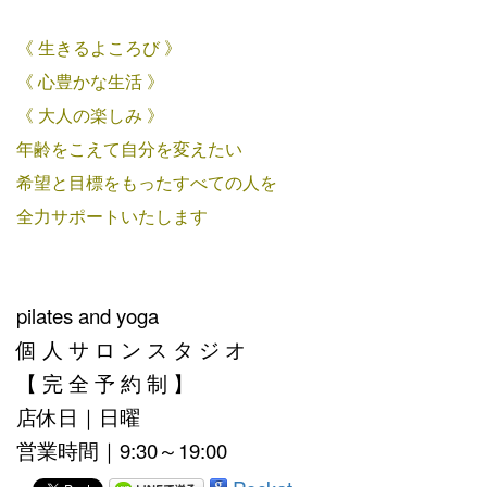
《 生きるよころび 》
《 心豊かな生活 》
《 大人の楽しみ 》
年齢をこえて自分を変えたい
希望と目標をもったすべての人を
全力サポートいたします
pilates and yoga
個 人 サ ロ ン ス タ ジ オ
【 完 全 予 約 制 】
店休日｜日曜
営業時間｜9:30～19:00