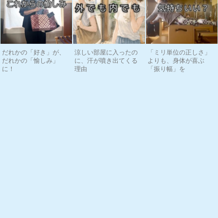
だれかの「好き」が、
涼しい部屋に入ったの
「ミリ単位の正しさ」
だれかの「愉しみ」
に、汗が噴き出てくる
よりも、身体が喜ぶ
に！
理由
「振り幅」を