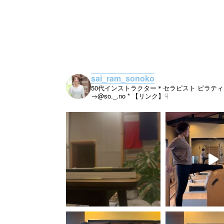
sai_ram_sonoko
50代インストラクター＊セラピスト
ピラティ
→@so._.no
* 【リンク】☟