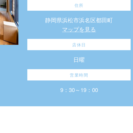
住所
静岡県浜松市浜名区都田町
マップを見る
店休日
日曜
営業時間
9：30～19：00