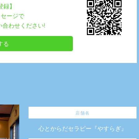
E登録】
ッセージで
い合わせください!
する
店舗名
心とからだセラピー『やすらぎ』