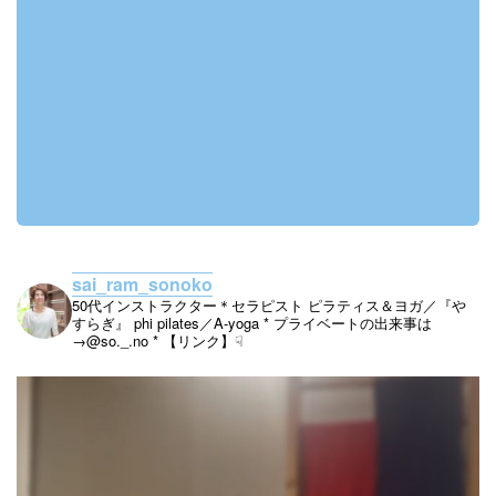
sai_ram_sonoko
50代インストラクター＊セラピスト
ピラティス＆ヨガ／『や
すらぎ』
phi pilates／A-yoga
* プライベートの出来事は
→@so._.no
* 【リンク】☟