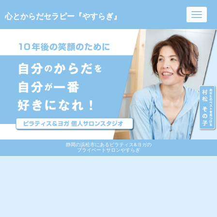
心とからだセラピー『やすらぎ』
Toggl
navig
静岡の浜松市にあるピラティス&ヨガの
プライベートサロンやすらぎ