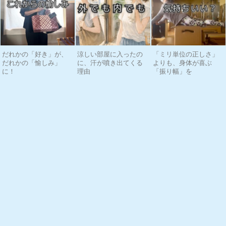
だれかの「好き」が、
涼しい部屋に入ったの
「ミリ単位の正しさ」
だれかの「愉しみ」
に、汗が噴き出てくる
よりも、身体が喜ぶ
に！
理由
「振り幅」を