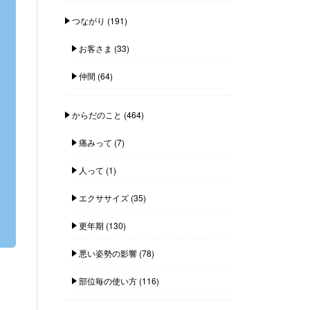
つながり
(191)
お客さま
(33)
仲間
(64)
からだのこと
(464)
痛みって
(7)
人って
(1)
エクササイズ
(35)
更年期
(130)
悪い姿勢の影響
(78)
部位毎の使い方
(116)