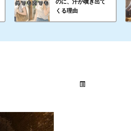
のに、汗が噴き出て
くる理由