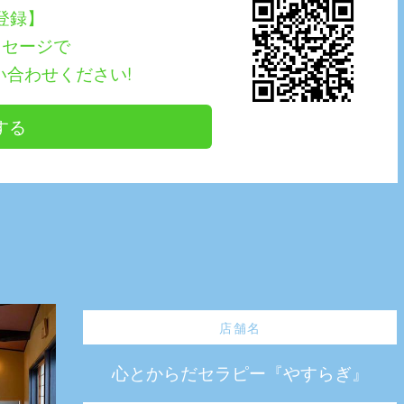
E登録】
ッセージで
い合わせください!
する
店舗名
心とからだセラピー『やすらぎ』