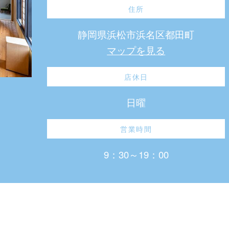
住所
静岡県浜松市浜名区都田町
マップを見る
店休日
日曜
営業時間
9：30～19：00