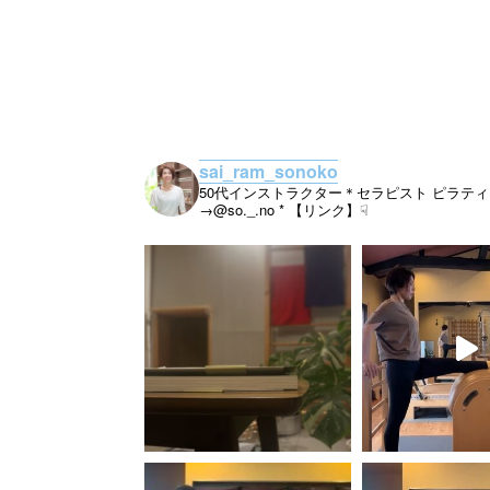
sai_ram_sonoko
50代インストラクター＊セラピスト
ピラティ
→@so._.no
* 【リンク】☟