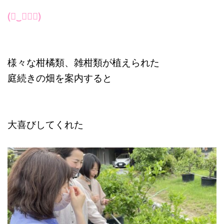
(◡‿◡ฺ✿)
様々な柑橘類、雑柑類が植えられた
庭続きの畑を案内すると
大喜びしてくれた