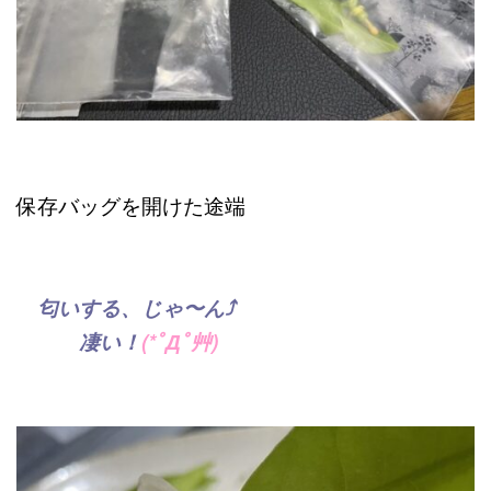
保存バッグを開けた途端
匂いする、じゃ〜ん⤴︎
凄い！
(*ﾟДﾟ艸)