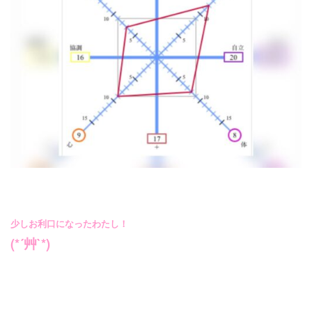
少しお利口になったわたし！
(*´艸`*)