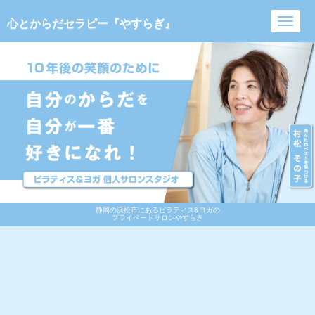
心とからだセラピー『やすらぎ』
Toggl
navig
静岡の浜松市にあるピラティス&ヨガの
プライベートサロンやすらぎ