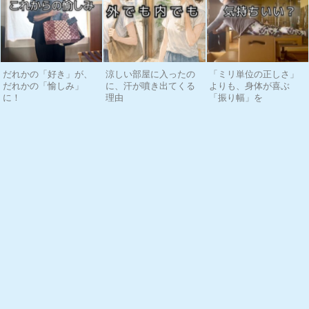
だれかの「好き」が、
涼しい部屋に入ったの
「ミリ単位の正しさ」
だれかの「愉しみ」
に、汗が噴き出てくる
よりも、身体が喜ぶ
に！
理由
「振り幅」を