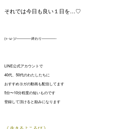
それでは今日も良い１日を…♡
(○･ω･)ﾉ————-終わり————-
LINE公式アカウントで
40代、50代のわたしたちに
おすすめヨガの動画も配信してます
5分〜10分程度の短いものです
登録して頂けると励みになります
《 生きるよころび 》