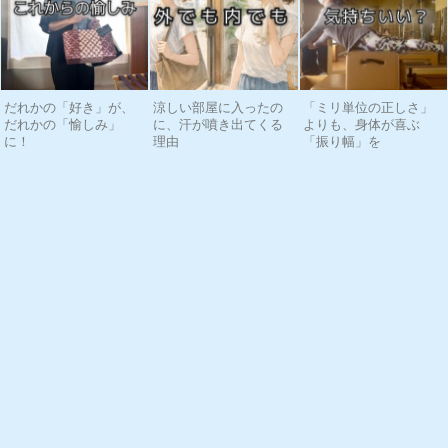
だれかの「好き」が、
涼しい部屋に入ったの
「ミリ単位の正しさ」
だれかの「愉しみ」
に、汗が噴き出てくる
よりも、身体が喜ぶ
に！
理由
「振り幅」を