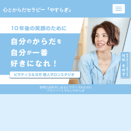
心とからだセラピー『やすらぎ』
Toggl
navig
静岡の浜松市にあるピラティス&ヨガの
プライベートサロンやすらぎ