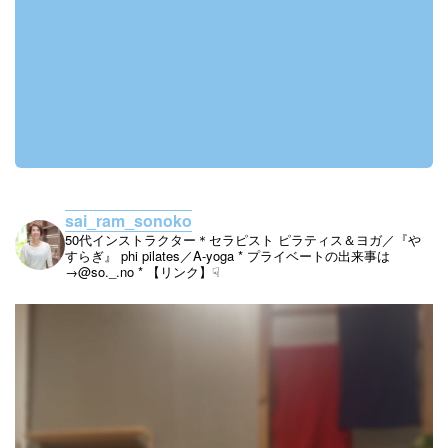
sai_ram_sonoko
50代インストラクター＊セラピスト
ピラティス＆ヨガ／『や
すらぎ』
phi pilates／A-yoga
* プライベートの出来事は
→@so._.no
* 【リンク】☟