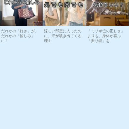
だれかの「好き」が、
涼しい部屋に入ったの
「ミリ単位の正しさ」
だれかの「愉しみ」
に、汗が噴き出てくる
よりも、身体が喜ぶ
に！
理由
「振り幅」を