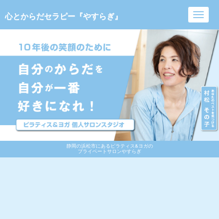
心とからだセラピー『やすらぎ』
Toggl
navig
静岡の浜松市にあるピラティス&ヨガの
プライベートサロンやすらぎ