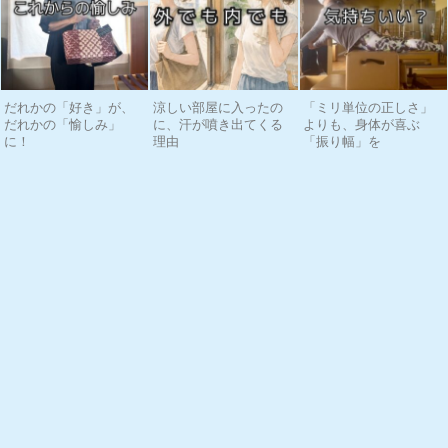
だれかの「好き」が、
涼しい部屋に入ったの
「ミリ単位の正しさ」
だれかの「愉しみ」
に、汗が噴き出てくる
よりも、身体が喜ぶ
に！
理由
「振り幅」を