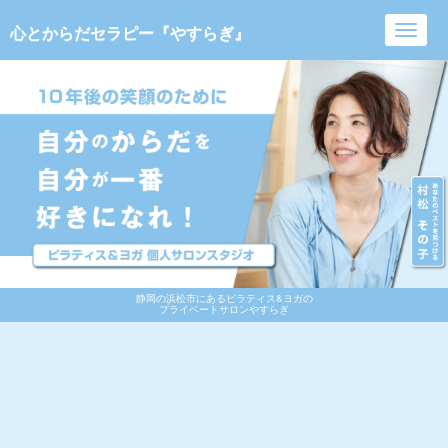
心とからだセラピー『やすらぎ』
Toggl
navig
静岡の浜松市にあるピラティス&ヨガの
プライベートサロンやすらぎ