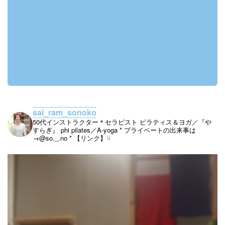
sai_ram_sonoko
50代インストラクター＊セラピスト
ピラティス＆ヨガ／『や
すらぎ』
phi pilates／A-yoga
* プライベートの出来事は
→@so._.no
* 【リンク】☟