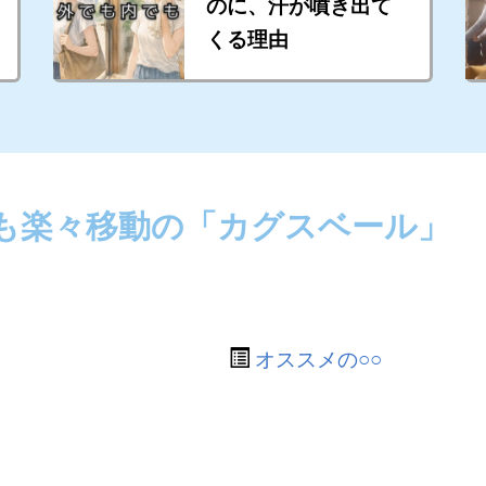
のに、汗が噴き出て
くる理由
も楽々移動の「カグスベール」
オススメの○○