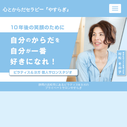
心とからだセラピー『やすらぎ』
Toggl
navig
静岡の浜松市にあるピラティス&ヨガの
プライベートサロンやすらぎ