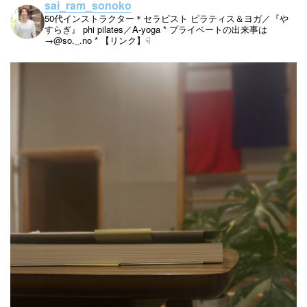
sai_ram_sonoko
50代インストラクター＊セラピスト
ピラティス＆ヨガ／『や
すらぎ』
phi pilates／A-yoga
* プライベートの出来事は
→@so._.no
* 【リンク】☟