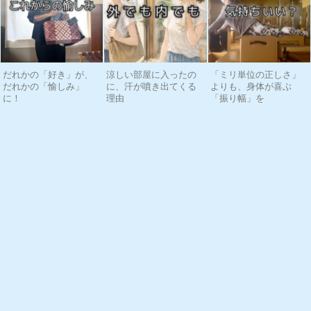
だれかの「好き」が、
涼しい部屋に入ったの
「ミリ単位の正しさ」
だれかの「愉しみ」
に、汗が噴き出てくる
よりも、身体が喜ぶ
に！
理由
「振り幅」を