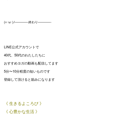
(○･ω･)ﾉ————-終わり————-
LINE公式アカウントで
40代、50代のわたしたちに
おすすめヨガの動画も配信してます
5分〜10分程度の短いものです
登録して頂けると励みになります
《 生きるよころび 》
《 心豊かな生活 》