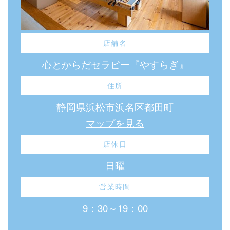
店舗名
心とからだセラピー『やすらぎ』
住所
静岡県浜松市浜名区都田町
マップを見る
店休日
日曜
営業時間
9：30～19：00